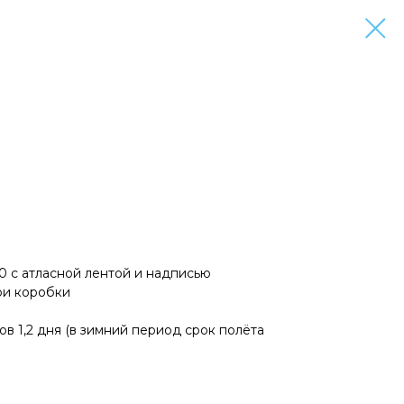
0 с атласной лентой и надписью
ри коробки
в 1,2 дня (в зимний период срок полёта