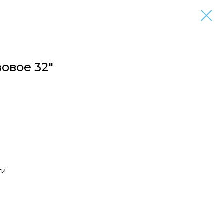
овое 32"
ги