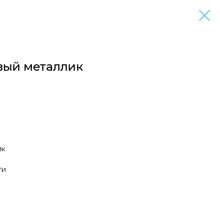
вый металлик
ик
ги